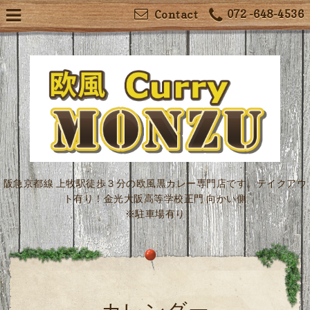
072 -648-4536
Contact
阪急京都線 上牧駅徒歩３分の欧風黒カレー専門店です。テイクアウ
ト有り！金光大阪高等学校正門 向かい側
※駐車場有り