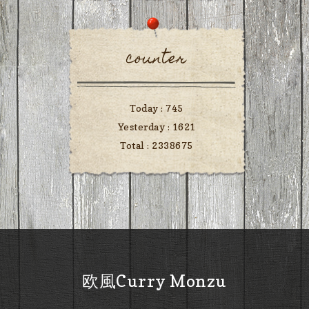
counter
Today :
745
Yesterday :
1621
Total :
2338675
欧風Curry Monzu