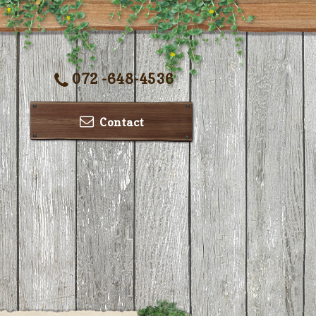
072 -648-4536
Contact