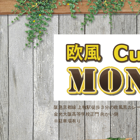
阪急京都線 上牧駅徒歩３分の欧風黒カレ
金光大阪高等学校正門 向かい側
※駐車場有り