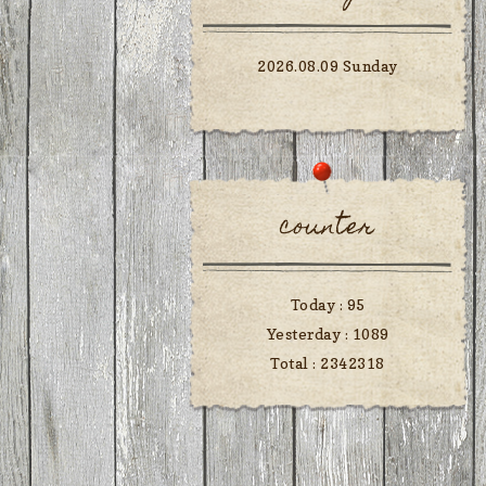
2026.08.09 Sunday
counter
Today :
95
Yesterday :
1089
Total :
2342318