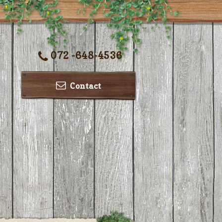
072 -648-4536
Contact