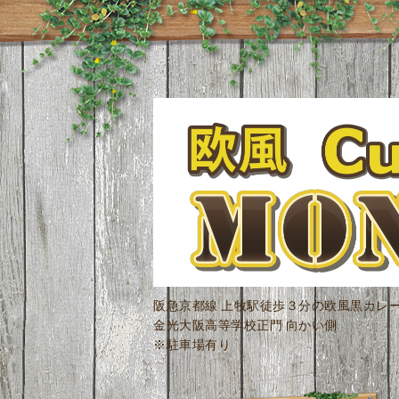
阪急京都線 上牧駅徒歩３分の欧風黒カレ
金光大阪高等学校正門 向かい側
※駐車場有り