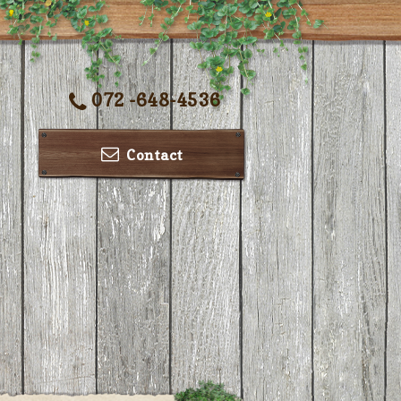
072 -648-4536
Contact