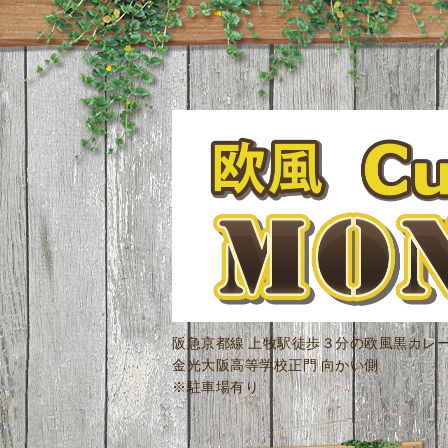
阪急京都線 上牧駅徒歩３分の欧風黒カレ
金光大阪高等学校正門 向かい側
※駐車場有り