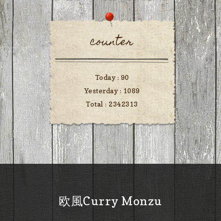
counter
Today :
90
Yesterday :
1089
Total :
2342313
欧風Curry Monzu