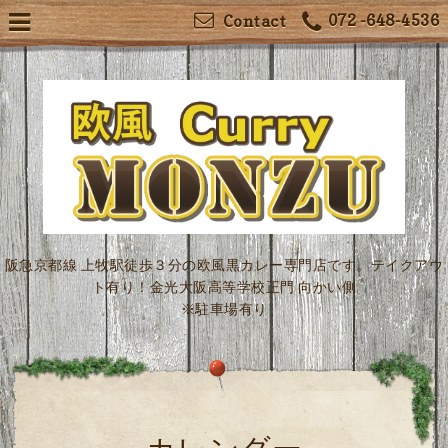
072 -648-4536
Contact
阪急京都線 上牧駅徒歩３分の欧風黒カレー専門店です。テイクアウ
ト有り！金光大阪高等学校正門 向かい側
※駐車場有り