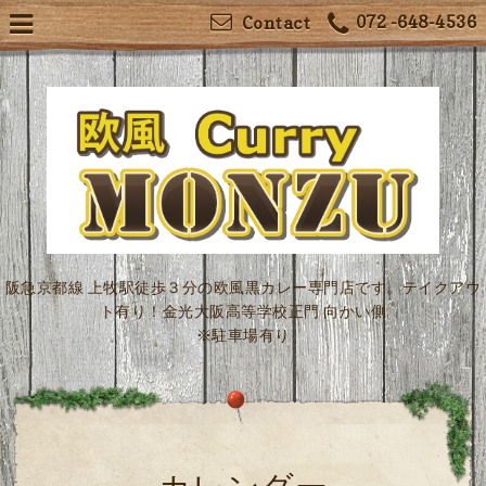
072 -648-4536
Contact
阪急京都線 上牧駅徒歩３分の欧風黒カレー専門店です。テイクアウ
ト有り！金光大阪高等学校正門 向かい側
※駐車場有り