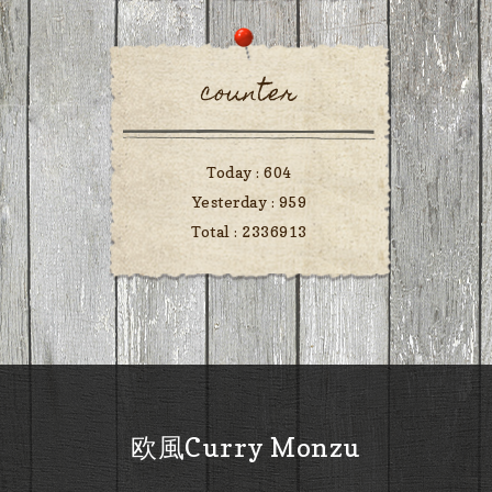
counter
Today :
604
Yesterday :
959
Total :
2336913
欧風Curry Monzu