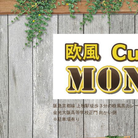
阪急京都線 上牧駅徒歩３分の欧風黒カレ
金光大阪高等学校正門 向かい側
※駐車場有り