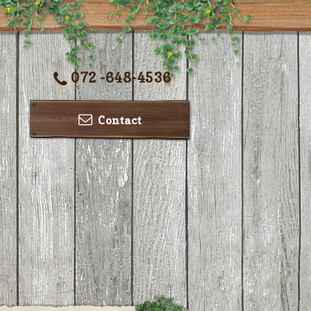
072 -648-4536
Contact