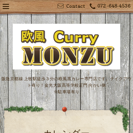
072 -648-4536
Contact
阪急京都線 上牧駅徒歩３分の欧風黒カレー専門店です。テイクアウ
ト有り！金光大阪高等学校正門 向かい側
※駐車場有り