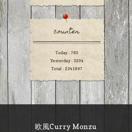
counter
Today :
763
Yesterday :
3204
Total :
2341897
欧風Curry Monzu