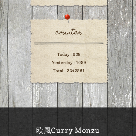
counter
Today :
638
Yesterday :
1089
Total :
2342861
欧風Curry Monzu