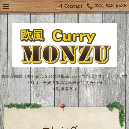
072 -648-4536
Contact
阪急京都線 上牧駅徒歩３分の欧風黒カレー専門店です。テイクアウ
ト有り！金光大阪高等学校正門 向かい側
※駐車場有り