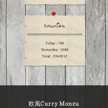
counter
Today :
789
Yesterday :
1089
Total :
2343012
欧風Curry Monzu