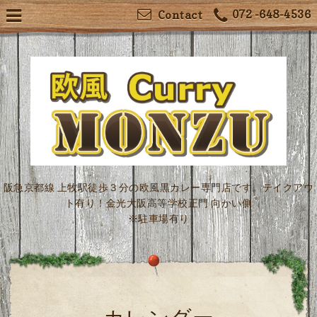
072 -648-4536
Contact
阪急京都線 上牧駅徒歩３分の欧風黒カレー専門店です。テイクアウ
ト有り！金光大阪高等学校正門 向かい側
※駐車場有り