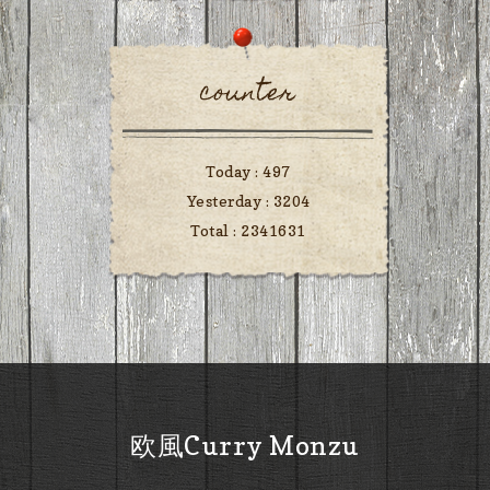
counter
Today :
497
Yesterday :
3204
Total :
2341631
欧風Curry Monzu