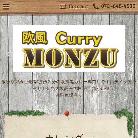
072 -648-4536
Contact
阪急京都線 上牧駅徒歩３分の欧風黒カレー専門店です。テイクアウ
ト有り！金光大阪高等学校正門 向かい側
※駐車場有り