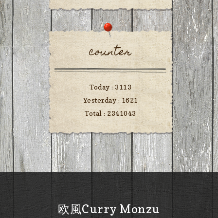
counter
Today :
3113
Yesterday :
1621
Total :
2341043
欧風Curry Monzu