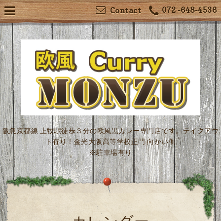
072 -648-4536
Contact
阪急京都線 上牧駅徒歩３分の欧風黒カレー専門店です。テイクアウ
ト有り！金光大阪高等学校正門 向かい側
※駐車場有り