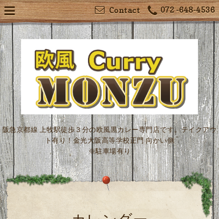
072 -648-4536
Contact
阪急京都線 上牧駅徒歩３分の欧風黒カレー専門店です。テイクアウ
ト有り！金光大阪高等学校正門 向かい側
※駐車場有り