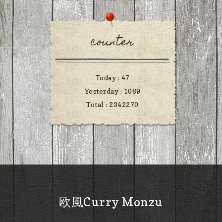
counter
Today :
47
Yesterday :
1089
Total :
2342270
欧風Curry Monzu