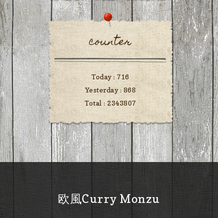
counter
Today :
716
Yesterday :
868
Total :
2343807
欧風Curry Monzu