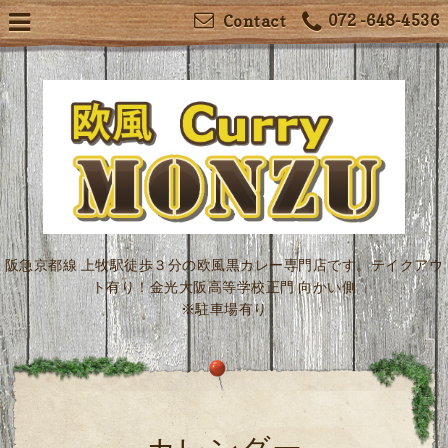
072 -648-4536
Contact
阪急京都線 上牧駅徒歩３分の欧風黒カレー専門店です。テイクアウ
ト有り！金光大阪高等学校正門 向かい側
※駐車場有り