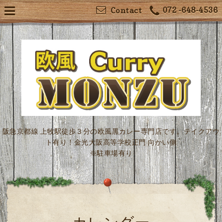
072 -648-4536
Contact
阪急京都線 上牧駅徒歩３分の欧風黒カレー専門店です。テイクアウ
ト有り！金光大阪高等学校正門 向かい側
※駐車場有り