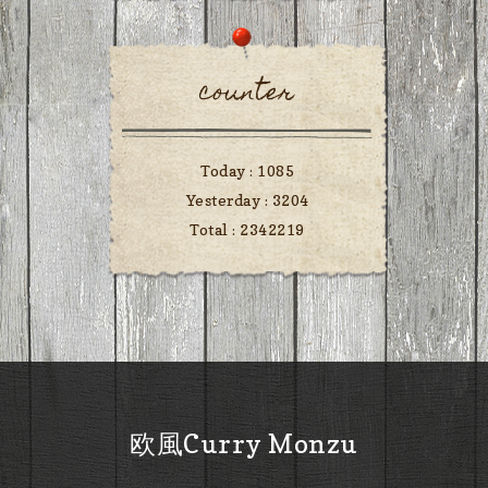
counter
Today :
1085
Yesterday :
3204
Total :
2342219
欧風Curry Monzu