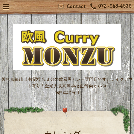
072 -648-4536
Contact
阪急京都線 上牧駅徒歩３分の欧風黒カレー専門店です。テイクアウ
ト有り！金光大阪高等学校正門 向かい側
※駐車場有り