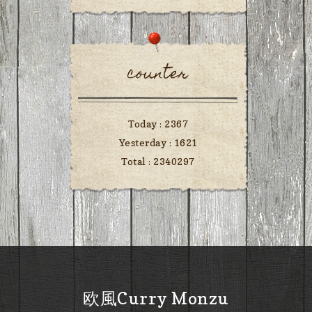
counter
Today :
2367
Yesterday :
1621
Total :
2340297
欧風Curry Monzu