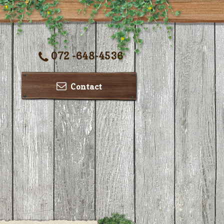
072 -648-4536
Contact