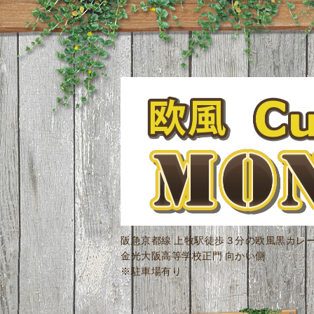
阪急京都線 上牧駅徒歩３分の欧風黒カレ
金光大阪高等学校正門 向かい側
※駐車場有り