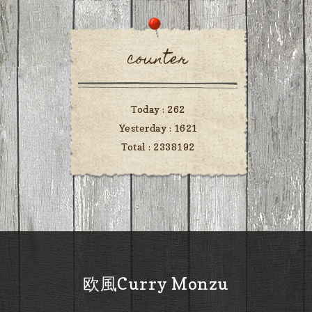
counter
Today :
262
Yesterday :
1621
Total :
2338192
欧風Curry Monzu