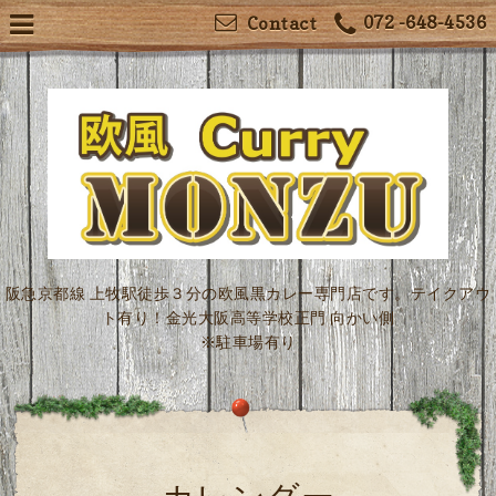
072 -648-4536
Contact
阪急京都線 上牧駅徒歩３分の欧風黒カレー専門店です。テイクアウ
ト有り！金光大阪高等学校正門 向かい側
※駐車場有り