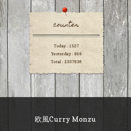
counter
Today :
1527
Yesterday :
959
Total :
2337836
欧風Curry Monzu