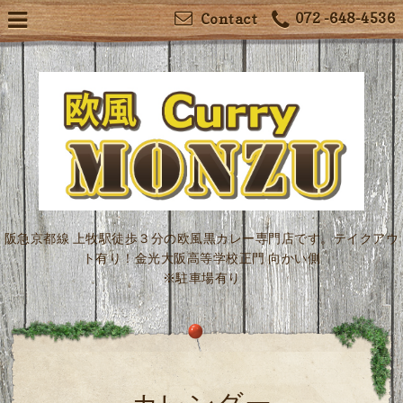
072 -648-4536
Contact
阪急京都線 上牧駅徒歩３分の欧風黒カレー専門店です。テイクアウ
ト有り！金光大阪高等学校正門 向かい側
※駐車場有り