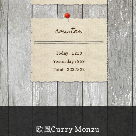
counter
Today :
1213
Yesterday :
959
Total :
2337522
欧風Curry Monzu