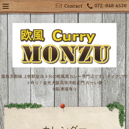
072 -648-4536
Contact
阪急京都線 上牧駅徒歩３分の欧風黒カレー専門店です。テイクアウ
ト有り！金光大阪高等学校正門 向かい側
※駐車場有り