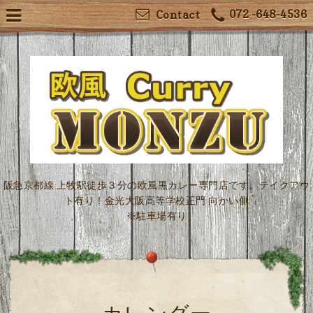
072 -648-4536
Contact
阪急京都線 上牧駅徒歩３分の欧風黒カレー専門店です。テイクアウ
ト有り！金光大阪高等学校正門 向かい側
※駐車場有り