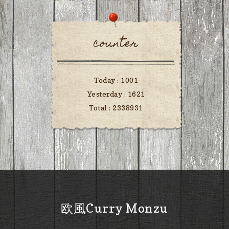
counter
Today :
1001
Yesterday :
1621
Total :
2338931
欧風Curry Monzu