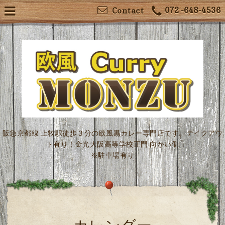
072 -648-4536
Contact
阪急京都線 上牧駅徒歩３分の欧風黒カレー専門店です。テイクアウ
ト有り！金光大阪高等学校正門 向かい側
※駐車場有り