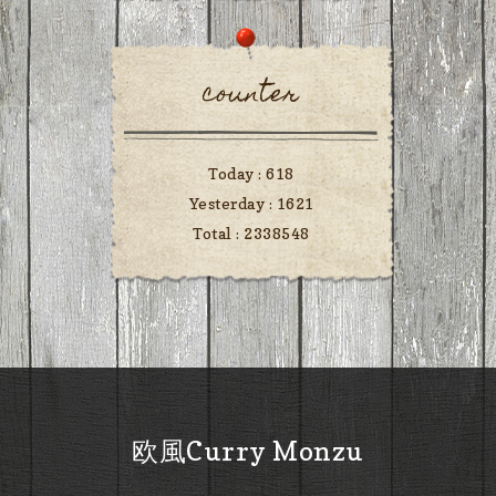
counter
Today :
618
Yesterday :
1621
Total :
2338548
欧風Curry Monzu