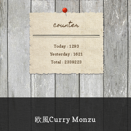
counter
Today :
1293
Yesterday :
1621
Total :
2339223
欧風Curry Monzu