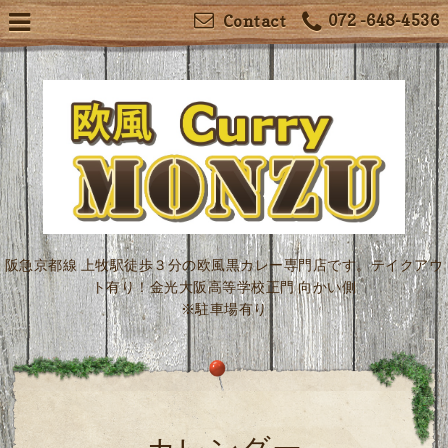
072 -648-4536
Contact
阪急京都線 上牧駅徒歩３分の欧風黒カレー専門店です。テイクアウ
ト有り！金光大阪高等学校正門 向かい側
※駐車場有り