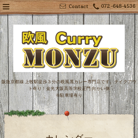
072 -648-4536
Contact
阪急京都線 上牧駅徒歩３分の欧風黒カレー専門店です。テイクアウ
ト有り！金光大阪高等学校正門 向かい側
※駐車場有り