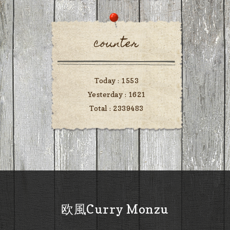
counter
Today :
1553
Yesterday :
1621
Total :
2339483
欧風Curry Monzu