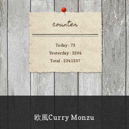
counter
Today :
73
Yesterday :
3204
Total :
2341207
欧風Curry Monzu