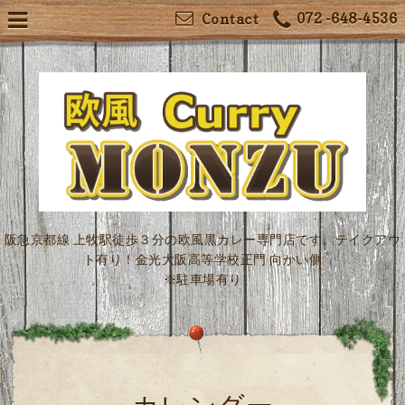
072 -648-4536
Contact
阪急京都線 上牧駅徒歩３分の欧風黒カレー専門店です。テイクアウ
ト有り！金光大阪高等学校正門 向かい側
※駐車場有り