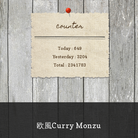
counter
Today :
649
Yesterday :
3204
Total :
2341783
欧風Curry Monzu