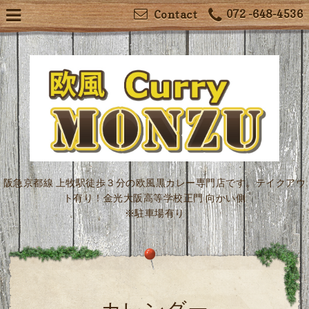
072 -648-4536
Contact
阪急京都線 上牧駅徒歩３分の欧風黒カレー専門店です。テイクアウ
ト有り！金光大阪高等学校正門 向かい側
※駐車場有り