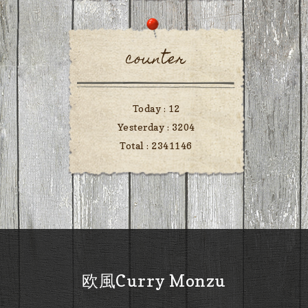
counter
Today :
12
Yesterday :
3204
Total :
2341146
欧風Curry Monzu