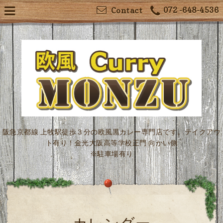
072 -648-4536
Contact
阪急京都線 上牧駅徒歩３分の欧風黒カレー専門店です。テイクアウ
ト有り！金光大阪高等学校正門 向かい側
※駐車場有り