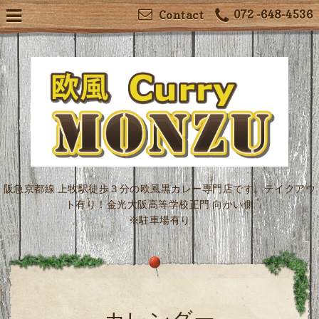
072 -648-4536
Contact
阪急京都線 上牧駅徒歩３分の欧風黒カレー専門店です。テイクアウ
ト有り！金光大阪高等学校正門 向かい側
※駐車場有り