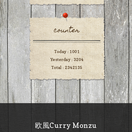
counter
Today :
1001
Yesterday :
3204
Total :
2342135
欧風Curry Monzu