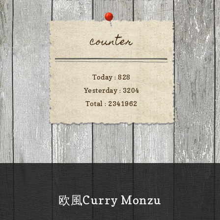
counter
Today :
828
Yesterday :
3204
Total :
2341962
欧風Curry Monzu