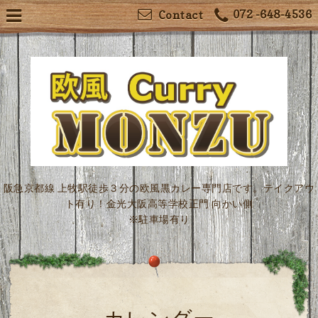
072 -648-4536
Contact
阪急京都線 上牧駅徒歩３分の欧風黒カレー専門店です。テイクアウ
ト有り！金光大阪高等学校正門 向かい側
※駐車場有り