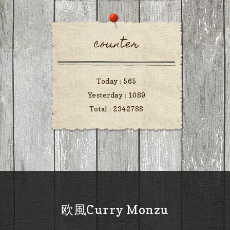
counter
Today :
565
Yesterday :
1089
Total :
2342788
欧風Curry Monzu