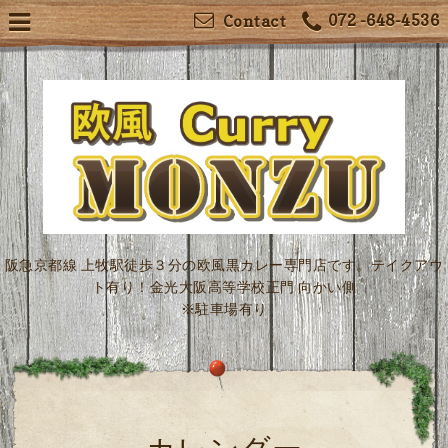
072 -648-4536
Contact
阪急京都線 上牧駅徒歩３分の欧風黒カレー専門店です。テイクアウ
ト有り！金光大阪高等学校正門 向かい側
※駐車場有り