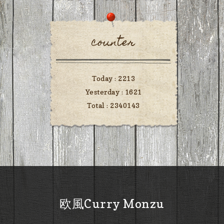
counter
Today :
2213
Yesterday :
1621
Total :
2340143
欧風Curry Monzu