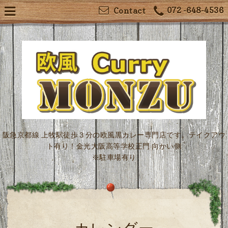
072 -648-4536
Contact
阪急京都線 上牧駅徒歩３分の欧風黒カレー専門店です。テイクアウ
ト有り！金光大阪高等学校正門 向かい側
※駐車場有り