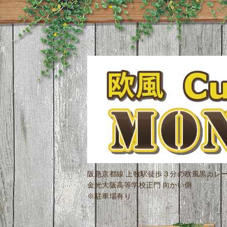
阪急京都線 上牧駅徒歩３分の欧風黒カレ
金光大阪高等学校正門 向かい側
※駐車場有り