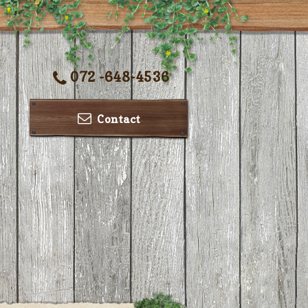
072 -648-4536
Contact