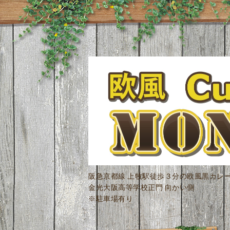
阪急京都線 上牧駅徒歩３分の欧風黒カレ
金光大阪高等学校正門 向かい側
※駐車場有り