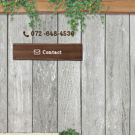
072 -648-4536
Contact