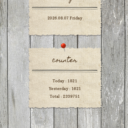
2026.08.07 Friday
counter
Today :
1821
Yesterday :
1621
Total :
2339751