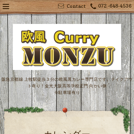
072 -648-4536
Contact
阪急京都線 上牧駅徒歩３分の欧風黒カレー専門店です。テイクアウ
ト有り！金光大阪高等学校正門 向かい側
※駐車場有り